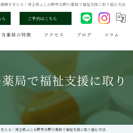
の健康を支える！埼玉県ふじみ野市北野の薬局で福祉支援に取り組む方法
ちら
ご予約はこちら
当薬局の特徴
アクセス
ブログ
コラム
オンライン
医療機関
の薬局で福祉支援に取り
処方箋
訪問
生活指導
を支える！埼玉県ふじみ野市北野の薬局で福祉支援に取り組む方法