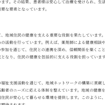
います。その結果、患者様は安心して治療を受けられ、生
薬局が実施する地域福祉イベントの事例
重要な要素となっています。
地域医療機関とのネットワークの重要性
薬局が果たす多様な健康サポートサービス
地域住民の健康パートナーとしての薬局の役割
て、地域住民の健康を支える重要な役割を果たしています
住民に寄り添う薬局のサービス展開
めの活動を行っています。例えば、薬剤師による健康相談
健康パートナーとしての薬剤師の役割
の参加を通じて、住民との連携を深め、信頼関係を築くこ
地域住民の健康維持を支える相談窓口
在となり、住民の健康を包括的に支える役割を担っていま
地域の健康ニーズに応える薬局の姿勢
地域密着型の薬局が果たす使命と展望
コミュニティの健康促進における薬局の貢献
の福祉支援活動を通じて、地域ネットワークの構築に貢献
薬局が地域社会に与える影響と福祉支援の未来
高齢者のニーズに応える体制を整えています。地域の健康
地域福祉支援の未来を見据えた薬局の役割
域住民が安心して暮らせる環境を提供します。このように
薬局が果たす地域社会への貢献の実例
が期待されます。