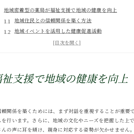
地域密着型の薬局が福祉支援で地域の健康を向上
地域住民との信頼関係を築く方法
地域イベントを活用した健康促進活動
薬局による在宅医療のサポート事例
地域密着型薬局の重要性とその役割
薬局が果たす地域ネットワークの構築
地域福祉における薬局の新たな挑戦
福祉支援で地域の健康を向上
薬局が提供する高齢者支援の新たな取り組みとは
高齢者向けの健康相談サービスの導入
薬剤師による訪問サポートの拡充
信頼関係を築くためには、まず対話を重視することが重要
高齢者が集う交流の場としての薬局
スを行います。さらに、地域の文化やニーズを把握した上
薬局が果たす健康維持のためのアドバイス
さんの声に耳を傾け、親身に対応する姿勢が欠かせません