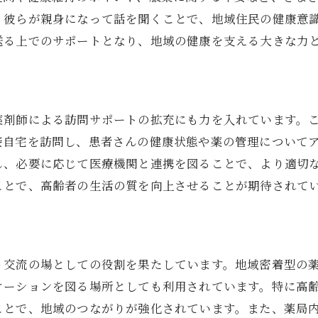
、彼らが親身になって話を聞くことで、地域住民の健康意
薬局ができる地域健康プロジェクトの提案
送る上でのサポートとなり、地域の健康を支える大きな力
地域の健康維持を支える薬局の取り組み
薬局が果たす地域健康啓発活動の重要性
薬局と地域住民の協働による健康促進
持続可能な地域健康支援のための薬局戦略
薬剤師による訪問サポートの拡充にも力を入れています。
接自宅を訪問し、患者さんの健康状態や薬の管理について
し、必要に応じて医療機関と連携を図ることで、より適切
ことで、高齢者の生活の質を向上させることが期待されて
う交流の場としての役割を果たしています。地域密着型の
ケーションを図る場所としても利用されています。特に高
ことで、地域のつながりが強化されています。また、薬局