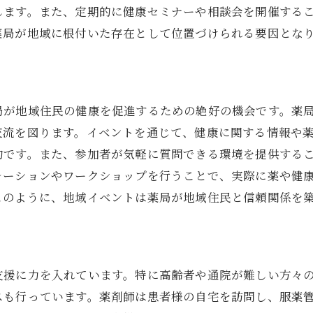
高齢者の日常生活を支える薬局の取り組み
します。また、定期的に健康セミナーや相談会を開催する
福祉機関との連携による包括的な高齢者支援
薬局が地域に根付いた存在として位置づけられる要因とな
埼玉県ふじみ野市北野の薬局での福祉支援活動を徹底解
地域独自の福祉支援プログラムの紹介
地域住民の声を反映したサービスの提供
局が地域住民の健康を促進するための絶好の機会です。薬
薬局が担う地域医療との連携強化
交流を図ります。イベントを通じて、健康に関する情報や
ふじみ野市北野の特徴を活かした施策
的です。また、参加者が気軽に質問できる環境を提供する
地域のニーズに応える薬局の取り組み
レーションやワークショップを行うことで、実際に薬や健
このように、地域イベントは薬局が地域住民と信頼関係を
福祉活動を通じた地域の健康意識の向上
薬局が担う地域福祉の重要性とその具体的なサポート方
健康フェアを通じた地域住民の参加促進
薬局が提供する健康情報の活用法
支援に力を入れています。特に高齢者や通院が難しい方々
スも行っています。薬剤師は患者様の自宅を訪問し、服薬
地域社会における薬局の役割と責任