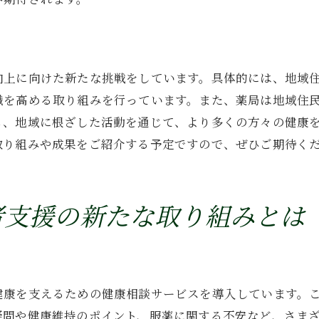
地域住民の健康意識を高めるための施策
薬局の未来における地域福祉の展望
地域社会における薬局の重要な位置付け
向上に向けた新たな挑戦をしています。具体的には、地域
持続可能な地域福祉支援のための薬局の挑戦
識を高める取り組みを行っています。また、薬局は地域住
高齢化社会における薬局の新しい福祉支援スタイル
も、地域に根ざした活動を通じて、より多くの方々の健康
高齢化に対応した薬局の新サービスの考察
取り組みや成果をご紹介する予定ですので、ぜひご期待く
地域の高齢者を支えるための薬局の役割
薬局が提供する高齢者向け健康プログラム
者支援の新たな取り組みとは
高齢化社会における薬局のイノベーション
高齢者の健康を守るための地域薬局の工夫
地域コミュニティにおける薬局の価値の再評価
薬局が地域の健康を守るためにできること
健康を支えるための健康相談サービスを導入しています。
地域住民による薬局の活用促進策
疑問や健康維持のポイント、服薬に関する不安など、さま